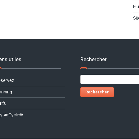
Fl
Si
ens utiles
Rechercher
Rechercher :
servez
anning
rifs
ysioCycle®