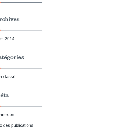
rchives
llet 2014
atégories
n classé
éta
nnexion
ux des publications