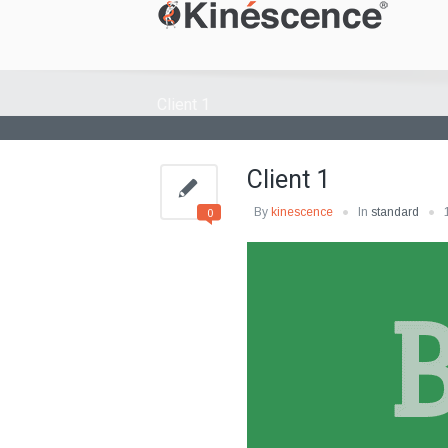
Client 1
Client 1
By
kinescence
In
standard
0