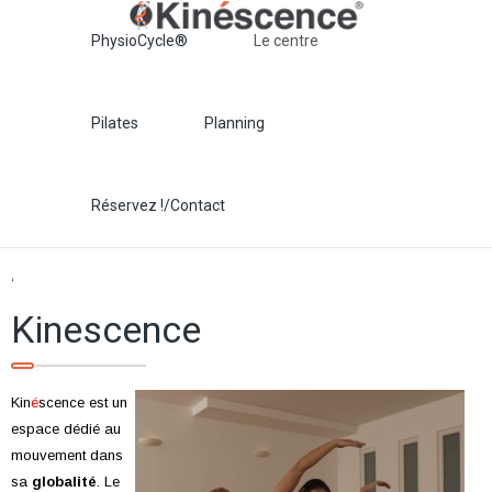
PhysioCycle®
Le centre
Pilates
Planning
Réservez !/Contact
‘
Kinescence
Kin
é
scence est un
espace dédié au
mouvement dans
sa
globalité
. Le