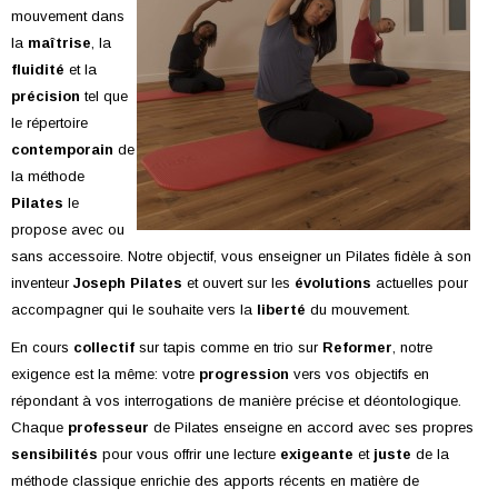
mouvement dans
la
maîtrise
, la
fluidité
et la
précision
tel que
le répertoire
contemporain
de
la méthode
Pilates
le
propose avec ou
sans accessoire. Notre objectif, vous enseigner un Pilates fidèle à son
inventeur
Joseph Pilates
et ouvert sur les
évolutions
actuelles pour
accompagner qui le souhaite vers la
liberté
du mouvement.
En cours
collectif
sur tapis comme en trio sur
Reformer
, notre
exigence est la même: votre
progression
vers vos objectifs en
répondant à vos interrogations de manière précise et déontologique.
Chaque
professeur
de Pilates enseigne en accord avec ses propres
sensibilités
pour vous offrir une lecture
exigeante
et
juste
de la
méthode classique enrichie des apports récents en matière de